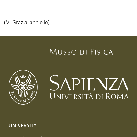
(M. Grazia Ianniello)
Footer menu
UNIVERSITY