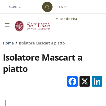
Skip to main content
Skip to footer content
EN
LANGUAGE SWITCHER: CURR
Museo di Fisica
Breadcrumb
Home
/
Isolatore Mascart a piatto
Isolatore Mascart a
piatto
Facebo
X