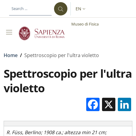
Skip to main content
Skip to footer content
EN
LANGUAGE SWITCHER: CURR
Museo di Fisica
Breadcrumb
Home
/
Spettroscopio per l'ultra violetto
Spettroscopio per l'ultra
violetto
Facebo
X
R. Füss, Berlino; 1908 ca.; altezza min 21 cm;