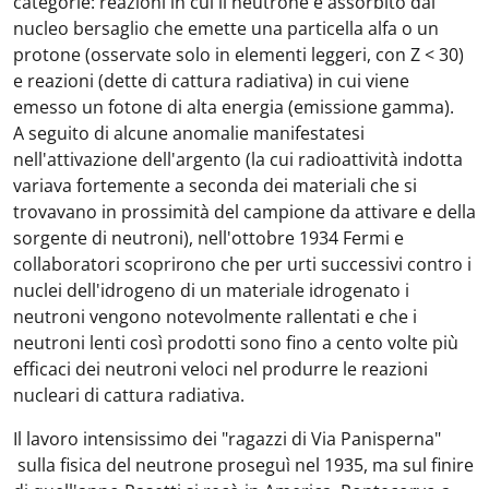
categorie: reazioni in cui il neutrone è assorbito dal
nucleo bersaglio che emette una particella alfa o un
protone (osservate solo in elementi leggeri, con Z < 30)
e reazioni (dette di cattura radiativa) in cui viene
emesso un fotone di alta energia (emissione gamma).
A seguito di alcune anomalie manifestatesi
nell'attivazione dell'argento (la cui radioattività indotta
variava fortemente a seconda dei materiali che si
trovavano in prossimità del campione da attivare e della
sorgente di neutroni), nell'ottobre 1934 Fermi e
collaboratori scoprirono che per urti successivi contro i
nuclei dell'idrogeno di un materiale idrogenato i
neutroni vengono notevolmente rallentati e che i
neutroni lenti così prodotti sono fino a cento volte più
efficaci dei neutroni veloci nel produrre le reazioni
nucleari di cattura radiativa.
Il lavoro intensissimo dei "ragazzi di Via Panisperna"
sulla fisica del neutrone proseguì nel 1935, ma sul finire