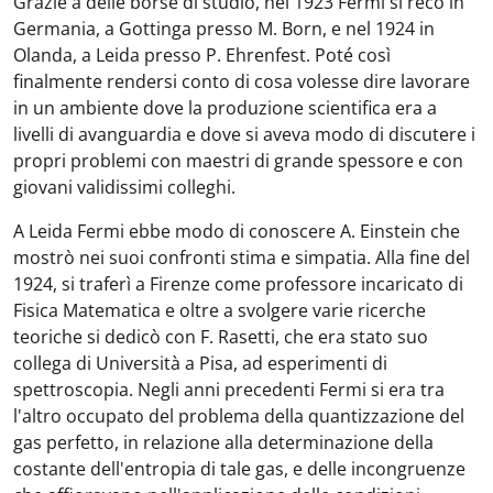
Grazie a delle borse di studio, nel 1923 Fermi si recò in
Germania, a Gottinga presso M. Born, e nel 1924 in
Olanda, a Leida presso P. Ehrenfest. Poté così
finalmente rendersi conto di cosa volesse dire lavorare
in un ambiente dove la produzione scientifica era a
livelli di avanguardia e dove si aveva modo di discutere i
propri problemi con maestri di grande spessore e con
giovani validissimi colleghi.
A Leida Fermi ebbe modo di conoscere A. Einstein che
mostrò nei suoi confronti stima e simpatia. Alla fine del
1924, si traferì a Firenze come professore incaricato di
Fisica Matematica e oltre a svolgere varie ricerche
teoriche si dedicò con F. Rasetti, che era stato suo
collega di Università a Pisa, ad esperimenti di
spettroscopia. Negli anni precedenti Fermi si era tra
l'altro occupato del problema della quantizzazione del
gas perfetto, in relazione alla determinazione della
costante dell'entropia di tale gas, e delle incongruenze