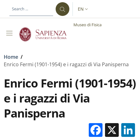
Skip to main content
Skip to footer content
EN
LANGUAGE SWITCHER: CURR
Museo di Fisica
Breadcrumb
Home
/
Enrico Fermi (1901-1954) e i ragazzi di Via Panisperna
Enrico Fermi (1901-1954)
e i ragazzi di Via
Panisperna
Facebo
X