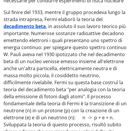
necessarie per condurre esperimenti di fisica nucleare
Sul finire del 1933, mentre il gruppo procedeva lungo la
strada intrapresa, Fermi elaborò la teoria del
decadimento beta
, in assoluto il suo lavoro teorico più
importante. Numerose sostanze radioattive decadono
emettendo elettroni i quali presentano uno spettro di
energia continuo: per spiegare questo spettro continuo
W. Pauli aveva nel 1930 ipotizzato che nel decadimento
beta di un nucleo venisse emesso insieme all'elettrone
anche un'altra particella, elettricamente neutra e di
massa molto piccola, il cosiddetto neutrino,
difficilmente rivelabile. Fermi su questa base costruì la
teoria del decadimento beta "per analogia con la teoria
della emissione di fotoni dagli atomi". Il processo
fondamentale della teoria di Fermi è la transizione di un
neutrone (n) in un protone (p) con la creazione di un
elettrone (e) e di un neutrino (n): n -> p + e + n.
Sviluppata la teoria di questo processo, risultò subito