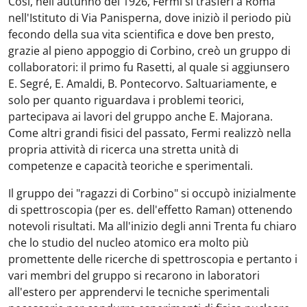
Così, nell'autunno del 1926, Fermi si trasferì a Roma
nell'Istituto di Via Panisperna, dove iniziò il periodo più
fecondo della sua vita scientifica e dove ben presto,
grazie al pieno appoggio di Corbino, creò un gruppo di
collaboratori: il primo fu Rasetti, al quale si aggiunsero
E. Segré, E. Amaldi, B. Pontecorvo. Saltuariamente, e
solo per quanto riguardava i problemi teorici,
partecipava ai lavori del gruppo anche E. Majorana.
Come altri grandi fisici del passato, Fermi realizzò nella
propria attività di ricerca una stretta unità di
competenze e capacità teoriche e sperimentali.
Il gruppo dei "ragazzi di Corbino" si occupò inizialmente
di spettroscopia (per es. dell'effetto Raman) ottenendo
notevoli risultati. Ma all'inizio degli anni Trenta fu chiaro
che lo studio del nucleo atomico era molto più
promettente delle ricerche di spettroscopia e pertanto i
vari membri del gruppo si recarono in laboratori
all'estero per apprendervi le tecniche sperimentali