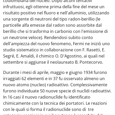
coulombiana del nucleo. Dopo alcuni tentativi
infruttuosi, egli ottenne prima della fine del mese un
risultato positivo nel fluoro e nell'alluminio, utilizzando
una sorgente di neutroni del tipo radon-berillio (le
particelle alfa emesse dal radon sono assorbite dal
berillio che si trasforma in carbonio con l'emissione di
un neutrone veloce). Rendendosi subito conto
dell'ampiezza del nuovo fenomeno, Fermi ne iniziò uno
studio sistematico in collaborazione con F. Rasetti, E.
Segré, E. Amaldi, il chimico O. D'Agostino, ai quali nel
settembre si aggiunse il neolaureato B. Pontecorvo.
Durante i mesi di aprile, maggio e giugno 1934 furono
irraggiati 62 elementi e in 37 fu osservato almeno un
nuovo atomo (nucleo) radioattivo. Complessivamente
furono individuate 50 nuove specie di nuclìdi radioattivi.
In 16 casi il nuovo radionuclìde fu identificato
chimicamente con la tecnica dei portatori. Le reazioni
con le quali si forma il radionuclide sono di tre