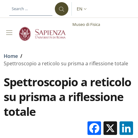
Skip to main content
Skip to footer content
EN
LANGUAGE SWITCHER: CURR
Museo di Fisica
Breadcrumb
Home
/
Spettroscopio a reticolo su prisma a riflessione totale
Spettroscopio a reticolo
su prisma a riflessione
totale
Facebo
X