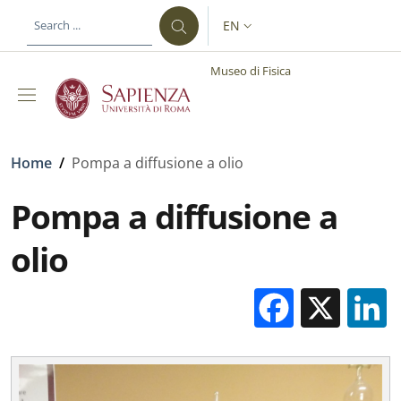
Skip to main content
Skip to footer content
EN
LANGUAGE SWITCHER: CURR
Museo di Fisica
Breadcrumb
Home
/
Pompa a diffusione a olio
Pompa a diffusione a
olio
Facebo
X