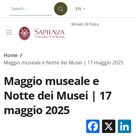
Skip to main content
Skip to footer content
EN
LANGUAGE SWITCHER: CURR
Museo di Fisica
Breadcrumb
Home
/
Maggio museale e Notte dei Musei | 17 maggio 2025
Maggio museale e
Notte dei Musei | 17
maggio 2025
Facebo
X