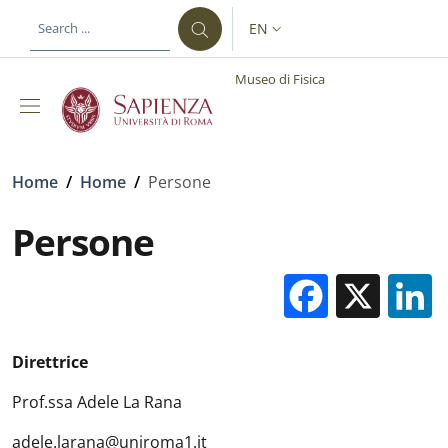
Skip to main content
Skip to footer content
EN
LANGUAGE SWITCHER: CURR
Museo di Fisica
Breadcrumb
Home
/
Home
/
Persone
Persone
Facebo
X
Direttrice
Prof.ssa Adele La Rana
adele.larana@uniroma1.it