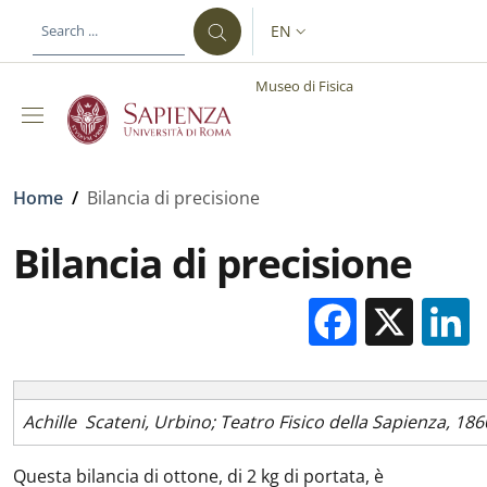
Skip to main content
Skip to footer content
EN
LANGUAGE SWITCHER: CURR
Museo di Fisica
Breadcrumb
Home
/
Bilancia di precisione
Bilancia di precisione
Facebo
X
Achille Scateni, Urbino; Teatro Fisico della Sapienza, 1860
Questa bilancia di ottone, di 2 kg di portata, è