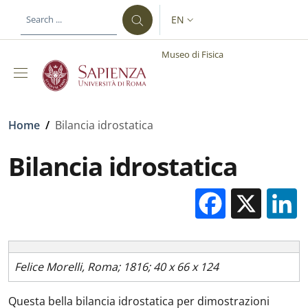
Skip to main content
Skip to footer content
EN
LANGUAGE SWITCHER: CURR
Museo di Fisica
Breadcrumb
Home
/
Bilancia idrostatica
Bilancia idrostatica
Facebo
X
Felice Morelli, Roma; 1816; 40 x 66 x 124
Questa bella bilancia idrostatica per dimostrazioni