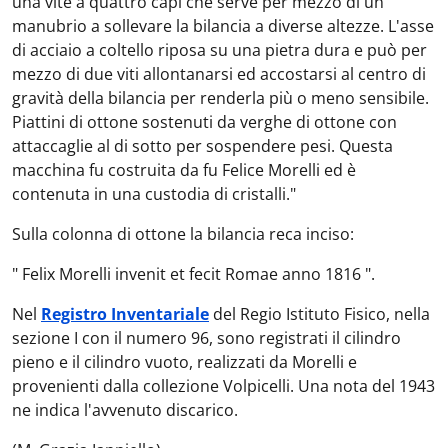
una vite a quattro capi che serve per mezzo di un
manubrio a sollevare la bilancia a diverse altezze. L'asse
di acciaio a coltello riposa su una pietra dura e può per
mezzo di due viti allontanarsi ed accostarsi al centro di
gravità della bilancia per renderla più o meno sensibile.
Piattini di ottone sostenuti da verghe di ottone con
attaccaglie al di sotto per sospendere pesi. Questa
macchina fu costruita da fu Felice Morelli ed è
contenuta in una custodia di cristalli."
Sulla colonna di ottone la bilancia reca inciso:
" Felix Morelli invenit et fecit Romae anno 1816 ".
Nel
Registro Inventariale
del Regio Istituto Fisico, nella
sezione I con il numero 96, sono registrati il cilindro
pieno e il cilindro vuoto, realizzati da Morelli e
provenienti dalla collezione Volpicelli. Una nota del 1943
ne indica l'avvenuto discarico.