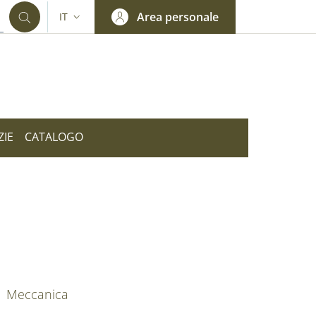
Area personale
IT
SELETTORE LINGUA: CURRENT LANGUAGE
ZIE
CATALOGO
nkedIn
AIN NAVIGATION
Meccanica