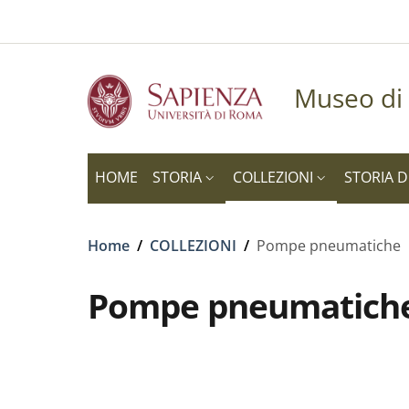
Slim to
Salta al contenuto principale
Skip to footer content
Museo di 
HOME
STORIA
COLLEZIONI
STORIA D
Briciole di pane
Home
/
COLLEZIONI
/
Pompe pneumatiche
Pompe pneumatich