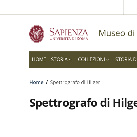
Slim to
Skip to main content
Skip to footer content
Museo di 
HOME
STORIA
COLLEZIONI
STORIA D
Breadcrumb
Home
/
Spettrografo di Hilger
Spettrografo di Hilg