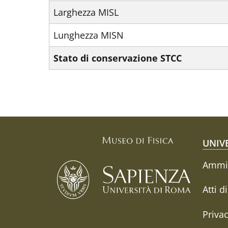
Larghezza MISL
Lunghezza MISN
Stato di conservazione STCC
Fo
UNIV
Ammin
Atti d
Priva