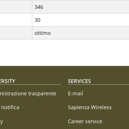
346
30
ottimo
oter menu
ERSITY
SERVICES
istrazione trasparente
E-mail
i notifica
Sapienza Wireless
cy
Career service