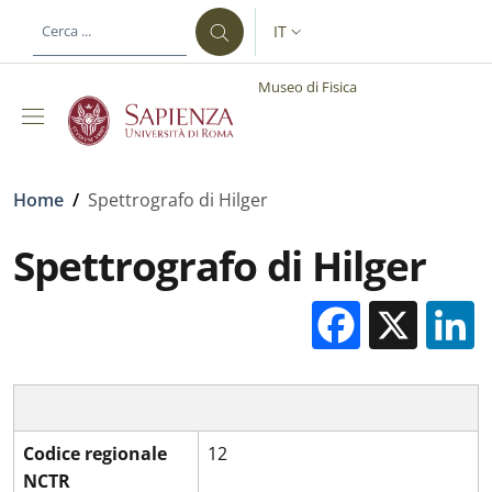
Salta al contenuto principale
Skip to footer content
IT
SELETTORE LINGUA: CURREN
Museo di Fisica
Briciole di pane
Home
/
Spettrografo di Hilger
Spettrografo di Hilger
Facebo
X
Codice regionale
12
NCTR