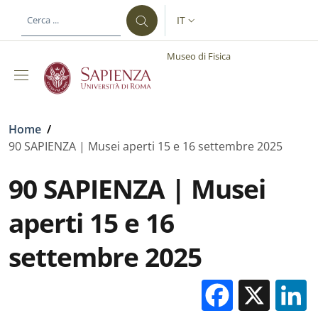
Salta al contenuto principale
Skip to footer content
IT
SELETTORE LINGUA: CURREN
Museo di Fisica
Briciole di pane
Home
/
90 SAPIENZA | Musei aperti 15 e 16 settembre 2025
90 SAPIENZA | Musei
aperti 15 e 16
settembre 2025
Facebo
X