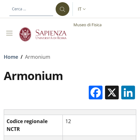
Salta al contenuto principale
Skip to footer content
IT
SELETTORE LINGUA: CURREN
Museo di Fisica
Briciole di pane
Home
/
Armonium
Armonium
Facebo
X
Codice regionale
12
NCTR