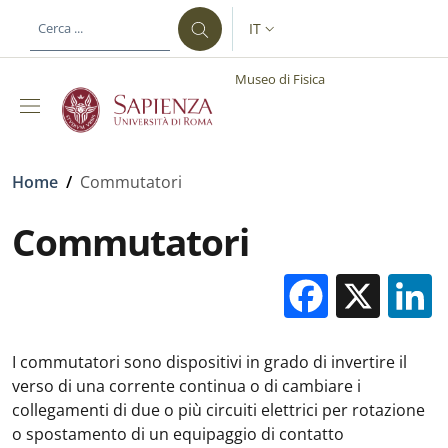
Salta al contenuto principale
Skip to footer content
IT
SELETTORE LINGUA: CURREN
Museo di Fisica
Briciole di pane
Home
/
Commutatori
Commutatori
Facebo
X
I commutatori sono dispositivi in grado di invertire il
verso di una corrente continua o di cambiare i
collegamenti di due o più circuiti elettrici per rotazione
o spostamento di un equipaggio di contatto