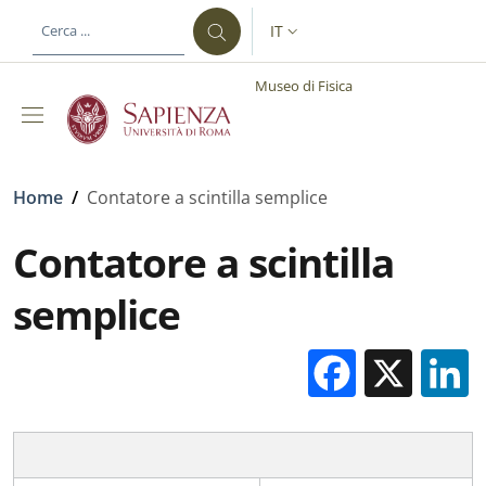
Salta al contenuto principale
Skip to footer content
IT
SELETTORE LINGUA: CURREN
Museo di Fisica
Briciole di pane
Home
/
Contatore a scintilla semplice
Contatore a scintilla
semplice
Facebo
X