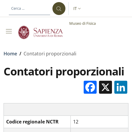
Salta al contenuto principale
Skip to footer content
IT
SELETTORE LINGUA: CURREN
Museo di Fisica
Briciole di pane
Home
/
Contatori proporzionali
Contatori proporzionali
Facebo
X
Codice regionale NCTR
12