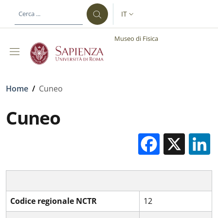
Salta al contenuto principale
Skip to footer content
IT
SELETTORE LINGUA: CURREN
Museo di Fisica
Briciole di pane
Home
/
Cuneo
Cuneo
Facebo
X
Codice regionale NCTR
12