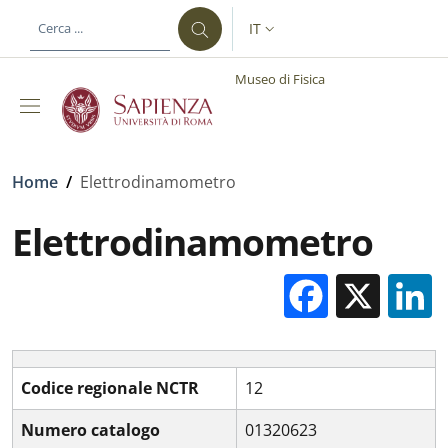
Salta al contenuto principale
Skip to footer content
IT
SELETTORE LINGUA: CURREN
Museo di Fisica
Briciole di pane
Home
/
Elettrodinamometro
Elettrodinamometro
Facebo
X
Codice regionale NCTR
12
Numero catalogo
01320623