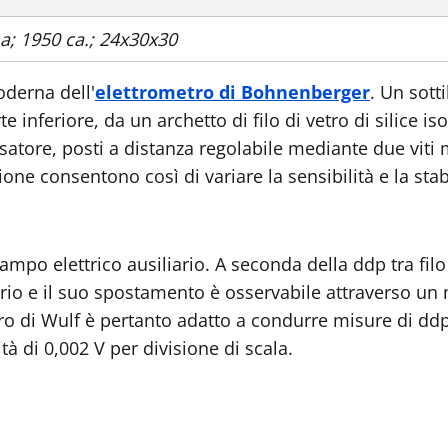
ma; 1950 ca.; 24x30x30
derna dell'
elettrometro di Bohnenberger
. Un sotti
 inferiore, da un archetto di filo di vetro di silice is
ndensatore, posti a distanza regolabile mediante due vit
one consentono così di variare la sensibilità e la stabil
 campo elettrico ausiliario. A seconda della ddp tra filo
librio e il suo spostamento è osservabile attraverso u
ro di Wulf è pertanto adatto a condurre misure di ddp 
tà di 0,002 V per divisione di scala.