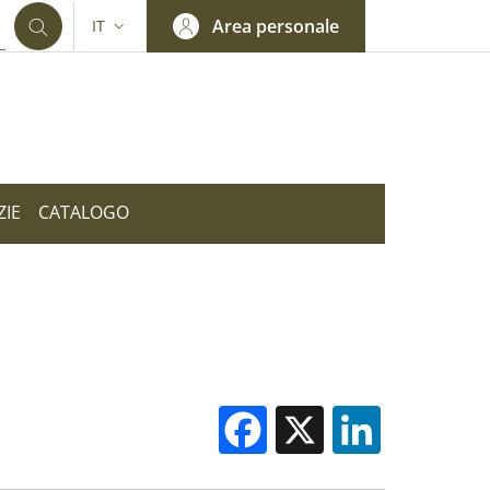
Area personale
IT
SELETTORE LINGUA: CURRENT LANGUAGE
ZIE
CATALOGO
Facebook
X
Linked