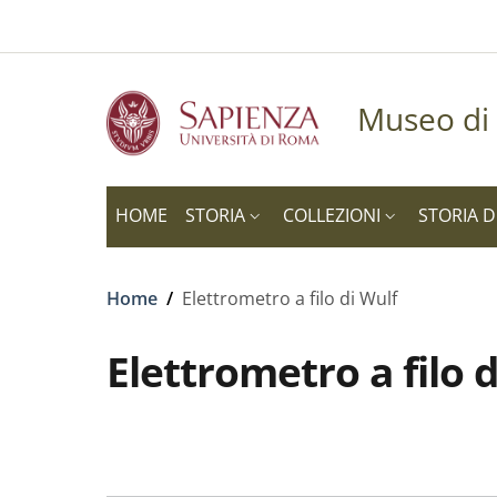
Slim to
Salta al contenuto principale
Skip to footer content
Museo di 
HOME
STORIA
COLLEZIONI
STORIA D
Briciole di pane
Home
/
Elettrometro a filo di Wulf
Elettrometro a filo 