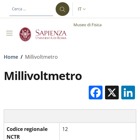
Salta al contenuto principale
Skip to footer content
IT
SELETTORE LINGUA: CURREN
Museo di Fisica
Briciole di pane
Home
/
Millivoltmetro
Millivoltmetro
Facebo
X
Codice regionale
12
NCTR