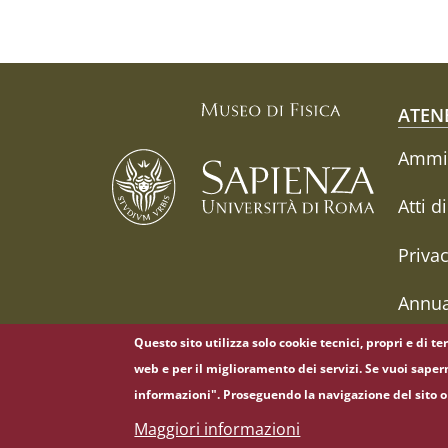
Fo
ATEN
Ammin
Atti d
Priva
Annua
Questo sito utilizza solo cookie tecnici, propri e di t
web e per il miglioramento dei servizi. Se vuoi saper
informazioni". Proseguendo la navigazione del sito o 
© Sapienza Università di Roma - Piazzale Aldo Moro 
Maggiori informazioni