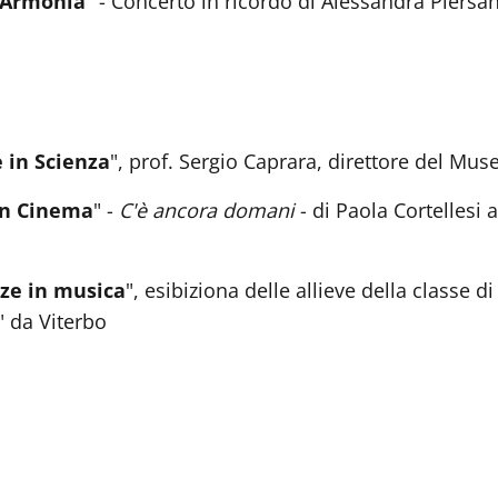
 Armonia
" - Concerto in ricordo di Alessandra Piersan
 in Scienza
", prof. Sergio Caprara, direttore del Mus
in Cinema
" -
C'è ancora domani
- di Paola Cortellesi 
ze in musica
", esibiziona delle allieve della classe d
" da Viterbo
"