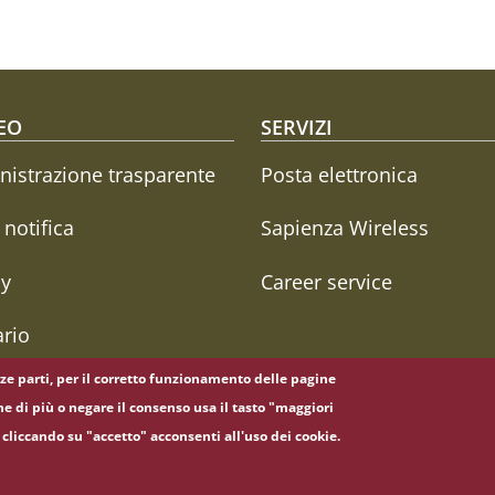
oter menu
EO
SERVIZI
istrazione trasparente
Posta elettronica
i notifica
Sapienza Wireless
cy
Career service
rio
erze parti, per il corretto funzionamento delle pagine
ne di più o negare il consenso usa il tasto "maggiori
cliccando su "accetto" acconsenti all'uso dei cookie.
5, 00185 Roma - (+39) 06 49911 - C.F.: 80209930587 - P. Iva: 02133