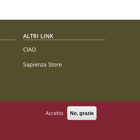
ALTRI LINK
CIAO
Sapienza Store
Accetto
No, grazie
771002