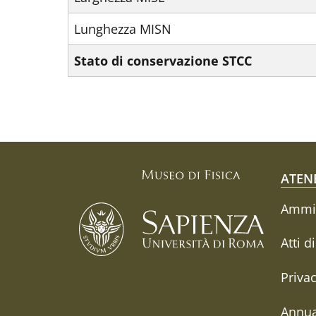
Lunghezza MISN
Stato di conservazione STCC
Fo
ATEN
Ammin
Atti d
Priva
Annua