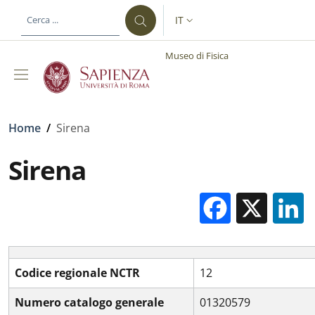
Salta al contenuto principale
Skip to footer content
IT
SELETTORE LINGUA: CURREN
Museo di Fisica
Briciole di pane
Home
/
Sirena
Sirena
Facebo
X
Codice regionale NCTR
12
Numero catalogo generale
01320579