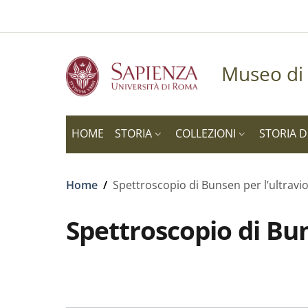
Slim to
Salta al contenuto principale
Skip to footer content
Museo di 
HOME
STORIA
COLLEZIONI
STORIA D
Briciole di pane
Home
/
Spettroscopio di Bunsen per l’ultravio
Spettroscopio di Bun