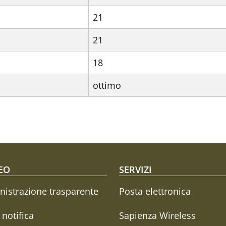
21
21
18
ottimo
oter menu
EO
SERVIZI
istrazione trasparente
Posta elettronica
i notifica
Sapienza Wireless