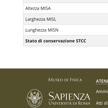
Altezza MISA
Larghezza MISL
Lunghezza MISN
Stato di conservazione STCC
Fo
ATEN
Ammin
Atti d