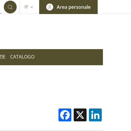
Area personale
IT
SELETTORE LINGUA: CURRENT LANGUAGE
ZIE
CATALOGO
Facebook
X
Linked