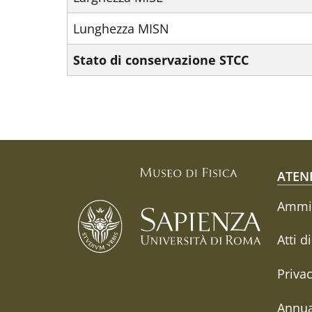
Lunghezza MISN
Stato di conservazione STCC
Fo
ATEN
Ammin
Atti d
Priva
Annua