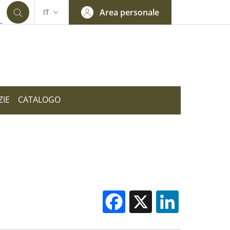
Area personale
IT
SELETTORE LINGUA: CURRENT LANGUAGE
ZIE
CATALOGO
Facebook
X
Linked