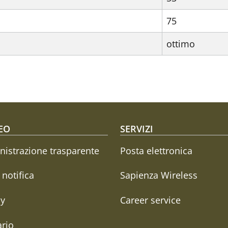
75
ottimo
oter menu
EO
SERVIZI
istrazione trasparente
Posta elettronica
i notifica
Sapienza Wireless
cy
Career service
rio