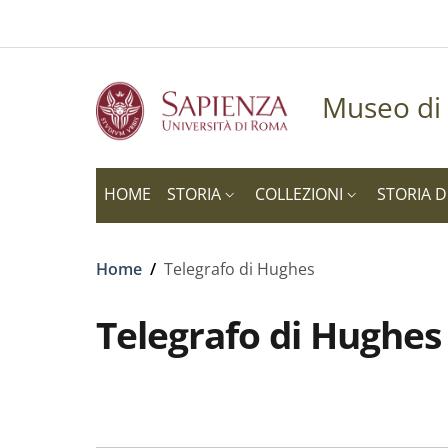
Slim to
Salta al contenuto principale
Skip to footer content
Museo di 
HOME
STORIA
COLLEZIONI
STORIA D
Briciole di pane
Home
/
Telegrafo di Hughes
Telegrafo di Hughes