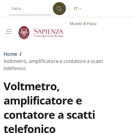
Salta al contenuto principale
Skip to footer content
IT
SELETTORE LINGUA: CURREN
Museo di Fisica
Briciole di pane
Home
/
Voltmetro, amplificatore e contatore a scatti
telefonico
Voltmetro,
amplificatore e
contatore a scatti
telefonico