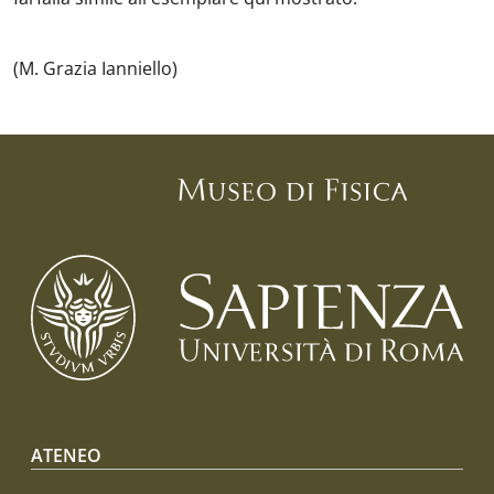
(M. Grazia Ianniello)
Footer menu
ATENEO