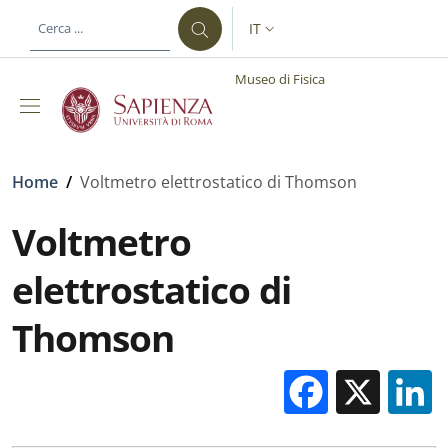
Salta al contenuto principale
Skip to footer content
IT
SELETTORE LINGUA: CURREN
Museo di Fisica
Briciole di pane
Home
/
Voltmetro elettrostatico di Thomson
Voltmetro
elettrostatico di
Thomson
Facebo
X