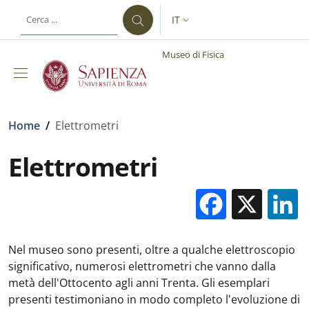
Salta al contenuto principale
Skip to footer content
IT
SELETTORE LINGUA: CURREN
Museo di Fisica
Briciole di pane
Home
/
Elettrometri
Elettrometri
Facebo
X
Nel museo sono presenti, oltre a qualche elettroscopio
significativo, numerosi elettrometri che vanno dalla
metà dell'Ottocento agli anni Trenta. Gli esemplari
presenti testimoniano in modo completo l'evoluzione di