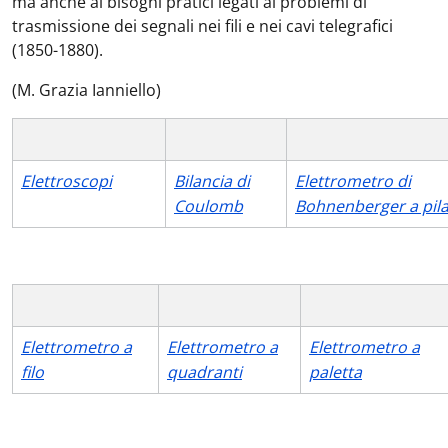
ma anche ai bisogni pratici legati ai problemi di
trasmissione dei segnali nei fili e nei cavi telegrafici
(1850-1880).
(M. Grazia Ianniello)
Elettroscopi
Bilancia di
Elettrometro di
Coulomb
Bohnenberger a pila
Elettrometro a
Elettrometro a
Elettrometro a
filo
quadranti
paletta